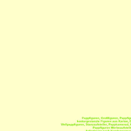
Pappfiguren, Großfiguren, Pappfigu
konturgestanzte Figuren aus Karton, D
Wellpappfiguren, Stanzaufsteller, Pappkamerad, Ki
Pappfiguren Werbeaufstell
Anfertigung nach Kundenwunsch b