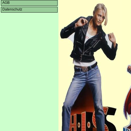
AGB
Datenschutz
Papp
Papp
abkl
Figuraufsteller mit
Papp
Konturstanzung
die 
Pappfiguren
sind klappbar